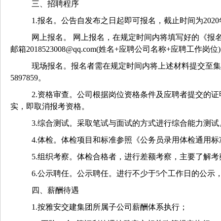
三
、招聘程序
1.报名。公告自发布之日起即可报名，截止时间为2020
网上报名。
网上报名，在规定时间内将填写好的《报
邮箱
2018523008@qq.com(姓名+应聘公司名称+应聘工作岗位
现场报名。报名者需在规定时间内将上述材料提交至集
5897859。
2.资格审查。公司根据岗位资格条件及应聘者提交的证
实，即取消报考资格。
3.综合测试。采取笔试与面试的方式进行综合能力测试
4.体检。体检项目和标准参照《公务员录用体检通用
5.组织考察。
体检合格者，进行差额考察，主要
了解考
6.
公示
聘任。
公示
聘任。
进行不少于
5个工作日的
公示
四
、薪酬待遇
1.按雅安交建集团
所属子公司
薪酬体系执行；